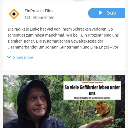
EinProzent Film
Sub
161
Abonnenten
Die radikale Linke hat viel von ihrem Schrecken verloren. So
scheint es zumindest manchmal. Wir bei „Ein Prozent“ sind uns
ziemlich sicher: Die systematischen Gewaltexzesse der
„Hammerbande“ um Johann Guntermann und Lina Engel – vor
allem aber deren Bekanntwerden und die anschließende
Show more
akribische Aufarbeitung durch alternative Medien – haben die
politische Linke in eine Sackgasse manövriert. Die radikale
Linke wirkt dieser Tage ohnmächtig und ziellos; das zeigt sich
aktuell auch an ihrem Mobilisierungspotenzial in Gießen und
Halle. Mehr in der neuen Lagebesprechung.
Channel description
Die Bürgerinitiative „Ein Prozent“ versteht sich als
professionelle Widerstandsplattform für deutsche Interessen. Als
erste seriöse Lobbyorganisation für verantwortungsbewusste,
heimatliebende Bürger arbeiten wir daran, einer schweigenden
Mehrheit von unzufriedenen Demokraten endlich wieder eine