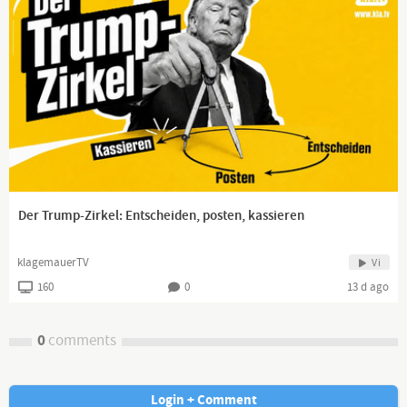
Der Trump-Zirkel: Entscheiden, posten, kassieren
klagemauerTV
Vi
160
0
13 d ago
0
comments
Login + Comment