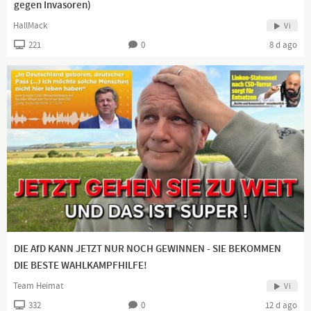
gegen Invasoren)
HallMack
Vi
221
0
8 d ago
DIE AfD KANN JETZT NUR NOCH GEWINNEN - SIE BEKOMMEN
DIE BESTE WAHLKAMPFHILFE!
Team Heimat
Vi
332
0
12 d ago