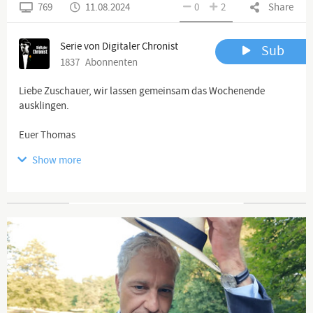
769
11.08.2024
0
2
Share
Serie von Digitaler Chronist
Sub
1837
Abonnenten
Liebe Zuschauer, wir lassen gemeinsam das Wochenende
ausklingen.
Euer Thomas
Show more
https://www.digitaler-chronist.com
Advertisement
Bitte abonniert unsere Alternativ-Kanäle odysee, Bitchute,
https://odysee.com/@Digitaler.Chronist:8
https://www.bitchute.com/channel/TIIWbiMf6vvT...
https://rumble.com/user/DigitalerChronist