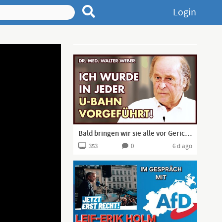
Login
Advertisement
Bald bringen wir sie alle vor Gericht! | Dr. Walter Weber
353
0
6 d ago