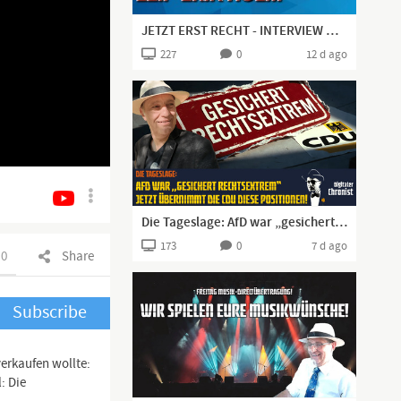
JETZT ERST RECHT - INTERVIEW MIT LEIF-ERIK HOLM
227
0
12 d ago
Die Tageslage: AfD war „gesichert rechtsextrem“ – jetzt übernimmt die CDU diese Positionen!
173
0
7 d ago
0
Share
Subscribe
verkaufen wollte:
: Die