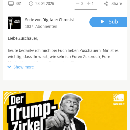
381
28.04.2026
0
1
Share
Serie von Digitaler Chronist
Sub
1837
Abonnenten
Liebe Zuschauer,
heute bedanke ich mich bei Euch lieben Zuschauern. Mir ist es
wichtig, dass Ihr wisst, wie sehr ich Euren Zuspruch, Eure
Motivation und Sympathie wertschätze.
Show more
Es gibt auch drei Meldungen, die ich mittlerweile als Lacher
bezeichne, schaut selbst,
Advertisement
Euer Thomas
Alle Videos, die wir veröffentlichen (also auch die, die für
YouTube ungeeignet sind), findet Ihr hier:
Netzseite:
https://www.digitaler-chronist.com
https://t.me/DC_Mediathek
Bitte abonniert unsere Alternativ-Kanäle odysee, Bitchute,