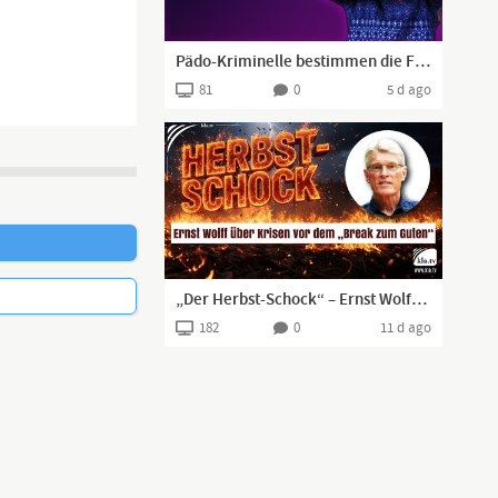
Pädo-Kriminelle bestimmen die Frühsexualisierung unserer Kinder | www.kla.tv/41929
81
0
5 d ago
finden. Durch
icht so leicht
„Der Herbst-Schock“ – Ernst Wolff über verschärfte Krisen und den „Break zum Guten“
182
0
11 d ago