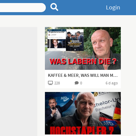
Login
KAFFEE & MEER, WAS WILL MAN MEHR? IRRE POLIT-NEWS 👍🏻
228
0
6 d ago