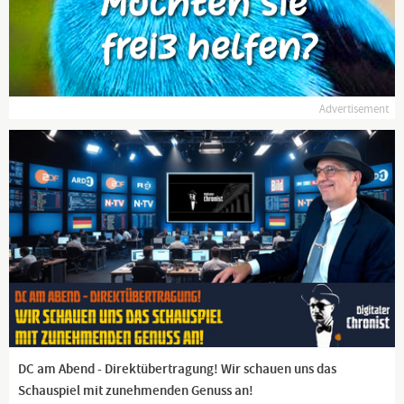
Spezialisten!
Achtung! Nicht ganz dialektfrei!
Meine lieben Zuschauer,
willkommen auf meinem Kanal.
Advertisement
Hier kommentiere ich aktuelle Geschehnisse.
Natürlich alles mit einem Augenzwinkern.
Euer Gorilla für alle Lebenslagen
Bildquelle: pixabay.com
https://lbry.tv/@hallmack:9
https://twitter.com/HallMack2
DC am Abend - Direktübertragung! Wir schauen uns das
Schauspiel mit zunehmenden Genuss an!