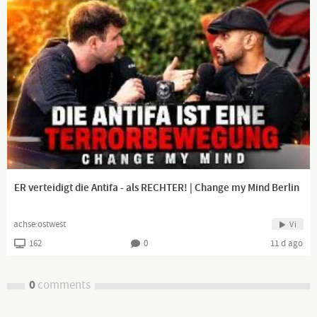
ER verteidigt die Antifa - als RECHTER! | Change my Mind Berlin
achse:ostwest
Vi
162
0
11 d ago
0
comments