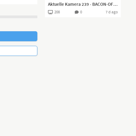
Aktuelle Kamera 239 - BACON-OF-HOPE-SPRAY! (Geheimwaffe gegen Invasoren)
208
0
7 d ago