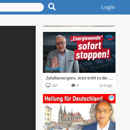
Login
Advertisement
Zufallsenergien: Jetzt trifft es die Mittelschicht mit Solaranlage
167
0
13 d ago