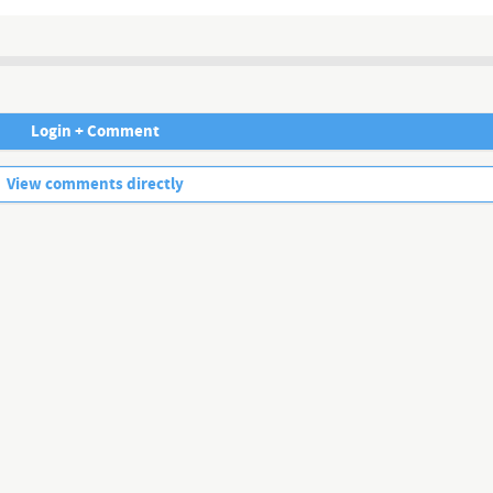
Login + Comment
No more comments.
View comments directly