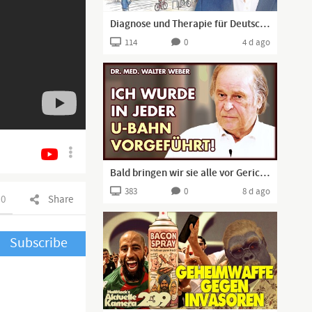
Diagnose und Therapie für Deutschland | Boehringer in Regensburg
114
0
4 d ago
Bald bringen wir sie alle vor Gericht! | Dr. Walter Weber
383
0
8 d ago
0
Share
Subscribe