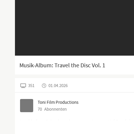
Musik-Album: Travel the Disc Vol. 1
351
01.04.2026
Toni Film Productions
70
Abonnenten
In schlechten Zeiten braucht man gute Laune... Viel Freude b