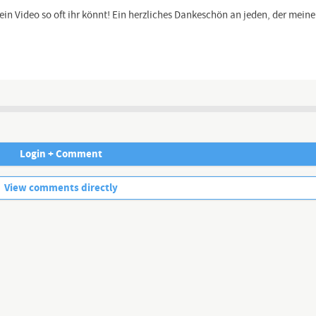
n Video so oft ihr könnt! Ein herzliches Dankeschön an jeden, der meine A
Möglichkeiten mich zu unterstützen (via Paypal, Bank etc.).
, mein Newsletter etc. findest Du hier:
https://hallmack.net/index.php
..................
Satire
Login + Comment
esellschaft und #Kultur kommentiert.
No more comments.
View comments directly
igung! Art. 5 III Satz 1 GG, Kunst- und Wissenschaftsfreiheit
Channel description