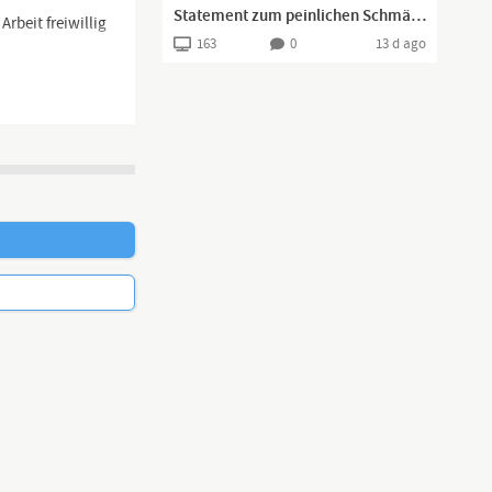
Statement zum peinlichen Schmähvideo der #igmetall #mercedesbenz gegen Zentrum
rbeit freiwillig
163
0
13 d ago
/hallmack-