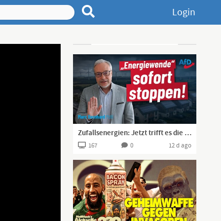
Login
Advertisement
Zufallsenergien: Jetzt trifft es die Mittelschicht mit Solaranlage
167
0
12 d ago