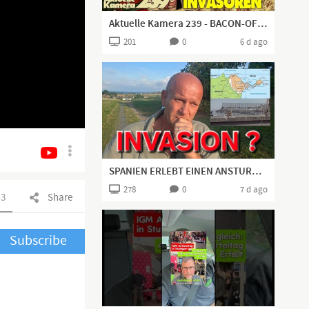
Aktuelle Kamera 239 - BACON-OF-HOPE-SPRAY! (Geheimwaffe gegen Invasoren)
201
0
6 d ago
SPANIEN ERLEBT EINEN ANSTURM NEUER, JUNGER, WEHRFÄHIGER TOURISTEN 😉
278
0
7 d ago
3
Share
Subscribe