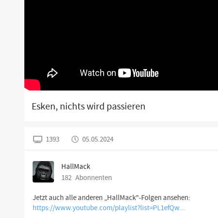
Esken, nichts wird passieren
1393
05.05.2024
HallMack
182
Abonnenten
https://www.youtube.com/playlist?list=PL1efQw...