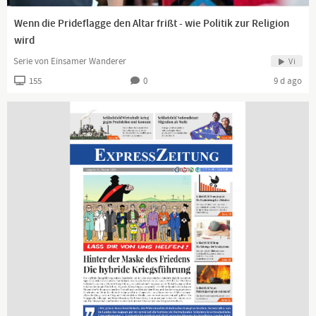
Wenn die Prideflagge den Altar frißt - wie Politik zur Religion
Tägliche News ab 19:45 Uhr auf
www.kla.tv
und ein wenig
wird
später auch hier auf YouTube.
Serie von Einsamer Wanderer
Vi
Dranbleiben lohnt sich!
155
0
9 d ago
www.kla.tv/news