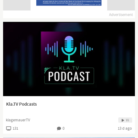
Advertisement
Kla.TV Podcasts
klagemauerTV
Vi
131
0
13 d ago