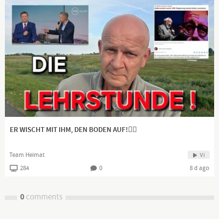
ER WISCHT MIT IHM, DEN BODEN AUF!👍🏻
Team Heimat
Vi
284
0
8 d ago
0
comments