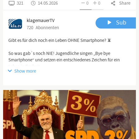
321
14.05.2026
0
0
Share
klagemauerTV
Sub
720
Abonnenten
Gibt es für dich noch ein Leben OHNE Smartphone? 📵
So was gab´s noch NIE! Jugendliche singen „Bye bye
Smartphone“ und setzen ein entschiedenes Zeichen für ein
Leben in Freiheit.
Show more
👉 Schau´s dir an und verbreite es an deine Freunde und
Bekannte.
🔗
www.kla.tv/41208
#shorts #film #schauspiel #ki #künstlicheintelligenz #lovestory
#twist #emotional #drama #movie #acting #storytime #fyp
Channel description
www.kla.tv