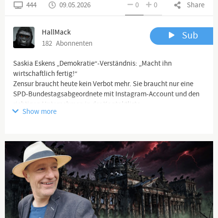
444
09.05.2026
0
0
Share
HallMack
Sub
182
Abonnenten
Saskia Eskens „Demokratie“-Verständnis: „Macht ihn
wirtschaftlich fertig!“
Zensur braucht heute kein Verbot mehr. Sie braucht nur eine
SPD-Bundestagsabgeordnete mit Instagram-Account und den
richtigen Unternehmen in der Kontaktliste.
Show more
https://www.youtube.com/playlist?list=PL1efQw...
Ich freue mich sehr auf das Feedback von euch. BITTE TEILT
mein Video so oft ihr könnt! Ein herzliches Dankeschön an jeden,
der meine Arbeit freiwillig finanziell unterstützt und somit
weiterhin ermöglicht.
Auf
https://hallmack.net/index.php/spenden
findet ihr viele
Möglichkeiten mich zu unterstützen (via Paypal, Bank etc.).
Hilf mir:
https://www.paypal.com/donate/?hosted_button_...