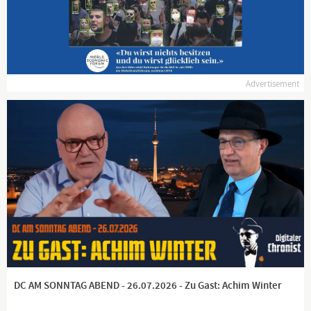
Gorilla mit Schnauze!
Politisches und satirisches kommentiert von einem absoluten
Spezialisten!
Advertisement
Achtung! Nicht ganz dialektfrei!
Meine lieben Zuschauer,
willkommen auf meinem Kanal.
Hier kommentiere ich aktuelle Geschehnisse.
Natürlich alles mit einem Augenzwinkern.
Euer Gorilla für alle Lebenslagen
Bildquelle: pixabay.com
https://lbry.tv/@hallmack:9
DC AM SONNTAG ABEND - 26.07.2026 - Zu Gast: Achim Winter