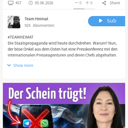
457
05.06.2026
0
0
Share
Team Heimat
Sub
925
Abonnenten
#TEAMHEIMAT
Die Staatspropaganda wird heute durchdrehen. Warum? Nun,
der böse Onkel aus dem Osten hat eine Presskonferenz mit den
internationalen Presseagenturen und deren Chefs abgehalten.
Linnemann (CDU) heuchelt sich seine CDU-Welt schön und
Show more
Ungarn zeigt uns die lange Nase!
Channel description
🖥 YouTube Kanäle:
https://www.youtube.com/channel/UCflu...
https://www.youtube.com/channel/UCK_c...