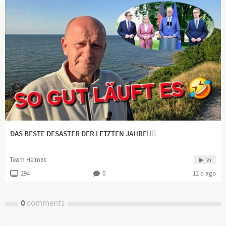
DAS BESTE DESASTER DER LETZTEN JAHRE👍🏻
Team Heimat
Vi
294
0
12 d ago
0
comments