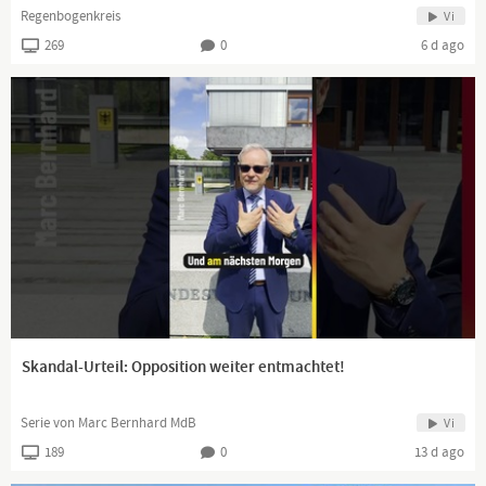
Regenbogenkreis
Vi
269
0
6 d ago
Skandal-Urteil: Opposition weiter entmachtet!
Serie von Marc Bernhard MdB
Vi
189
0
13 d ago