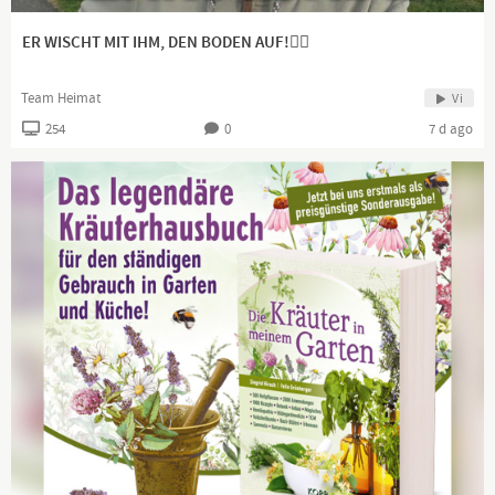
ER WISCHT MIT IHM, DEN BODEN AUF!👍🏻
Team Heimat
Vi
254
0
7 d ago