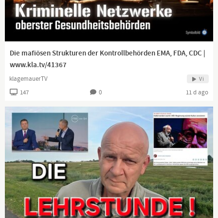
Die mafiösen Strukturen der Kontrollbehörden EMA, FDA, CDC |
www.kla.tv/41367
klagemauerTV
Vi
147
0
11 d ago