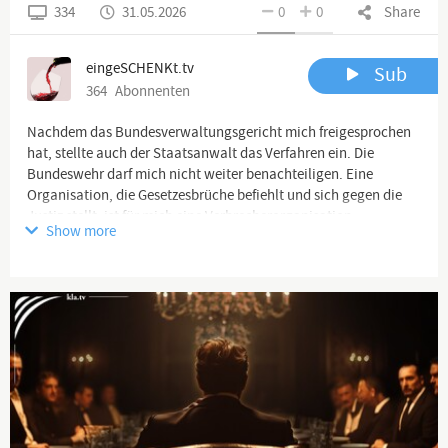
334
31.05.2026
0
0
Share
eingeSCHENKt.tv
Sub
364
Abonnenten
Nachdem das Bundesverwaltungsgericht mich freigesprochen
hat, stellte auch der Staatsanwalt das Verfahren ein. Die
Bundeswehr darf mich nicht weiter benachteiligen. Eine
Organisation, die Gesetzesbrüche befiehlt und sich gegen die
Justiz stellt, ist für mich eine Verbrecherorganisation.
Show more
Link zum kompletten Video:
https://youtu.be/H6gUhS3qaCg
#Recht #Bundeswehr #Urteil #Justiz #florianpfaff #pfaff
Channel description
journalistisch, Interview, frei