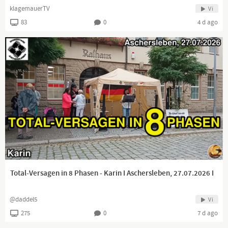
klagemauerTV
Vi
83
0
4 d ago
Total-Versagen in 8 Phasen - Karin I Aschersleben, 27.07.2026 I
@daddel5
Vi
275
0
7 d ago