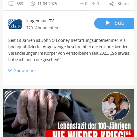
883
11.04.2025
0
0
Share
klagemauerTV
Sub
720
Abonnenten
Seit 18 Jahren ist John O‘Looney Bestattungsunternehmer. Als
hochqualifizierter Augenzeuge beschreibt er die erschreckenden
Veränderungen im Körper von Verstorbenen seit 2021: „So etwas
habe ich noch nie gesehen!“
Show more
📌 Unbedingt das ganze Interview ansehen …
www.kla.tv/36518
… und mehr verstehen! 💡
https://www.youtube.com/watch?v=Io3DE2CeCjw
Channel description
www.kla.tv