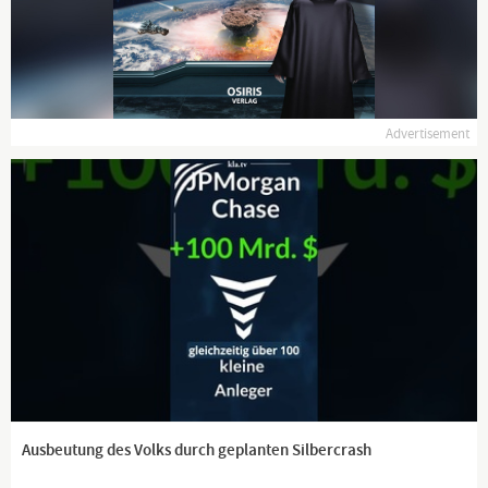
...
Tägliche News ab 19:45 Uhr auf
www.kla.tv
und ein wenig
später auch hier auf YouTube.
Dranbleiben lohnt sich!
Advertisement
www.kla.tv/news
Ausbeutung des Volks durch geplanten Silbercrash