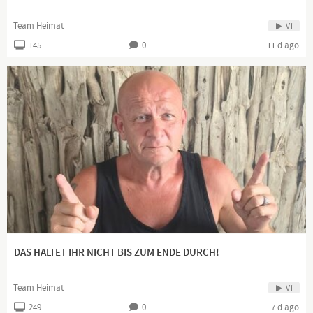
Team Heimat
Vi
145
0
11 d ago
DAS HALTET IHR NICHT BIS ZUM ENDE DURCH!
Team Heimat
Vi
249
0
7 d ago