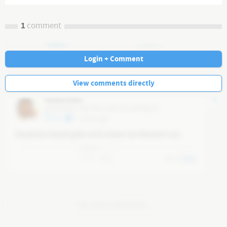
1
comment
Navi
Login + Comment
View comments directly
Markus Kreit
@
b3218270-73a5-4fac-8a24-797cdd295c35
10
14 mo ago
Häusliche Gewalt geht nicht immer von Männern aus.
0
0
0
Reply
No more comments.