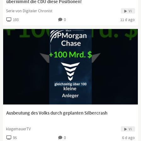
übernimmt die CDU diese Positionen!
Serie von Digitaler Chronist
Vi
193
0
11 d ago
Ausbeutung des Volks durch geplanten Silbercrash
klagemauerTV
Vi
95
0
6 d ago