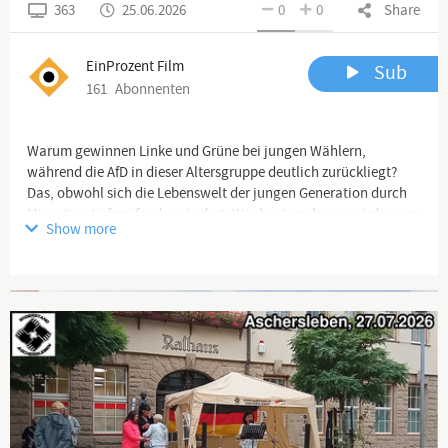
363
25.06.2026
0
0
Share
EinProzent Film
Sub
161
Abonnenten
Warum gewinnen Linke und Grüne bei jungen Wählern,
während die AfD in dieser Altersgruppe deutlich zurückliegt?
Das, obwohl sich die Lebenswelt der jungen Generation durch
Migration tiefgreifend verändert. Wer heute geboren wird, muss
Show more
mit ca. 50 Prozent Migranten aufwachsen.
Wir analysieren aktuelle Umfragen, gesellschaftliche
Advertisement
Entwicklungen sowie den Einfluss von Jugendkultur und
sozialen Themen. Wir erläutern, was Partei und
Vorfeldstrukturen leisten können, und zeigen, welche Strategien
linke Netzwerke erfolgreich machen – und was das rechte Lager
daraus lernen kann.
Eine selbstkritische Bestandsaufnahme – und die Suche nach