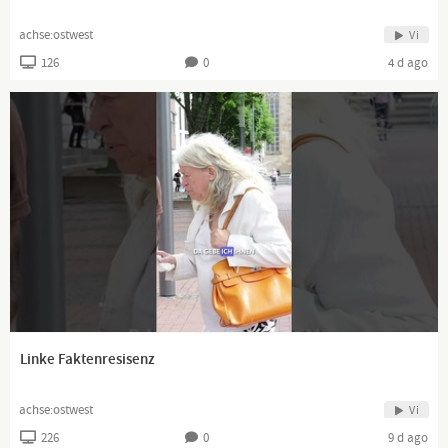
achse:ostwest
Vi
126
0
4 d ago
Linke Faktenresisenz
achse:ostwest
Vi
226
0
9 d ago