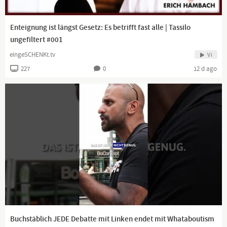
Enteignung ist längst Gesetz: Es betrifft fast alle | Tassilo
ungefiltert #001
eingeSCHENKt.tv
Vi
227
0
12 d ago
Buchstäblich JEDE Debatte mit Linken endet mit Whataboutism