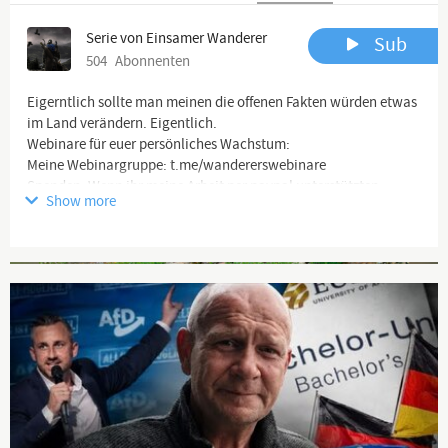
Serie von Einsamer Wanderer
Sub
504
Abonnenten
Eigerntlich sollte man meinen die offenen Fakten würden etwas
im Land verändern. Eigentlich.
Webinare für euer persönliches Wachstum:
Meine Webinargruppe: t.me/wandererswebinare
Spenden: Wenn ihr meine Arbeit per paypal unterstützten
Show more
möchtet, freue ich mich sehr. Spendenadresse:
paypal.me/einsamerwanderer
Wo ich zu finden bin:
Advertisement
Telegram: t.me/einsamerwanderer
Chat-Gruppe:
https://t.me/dasWolfsrudel
Website:
www.einsamer-wanderer.net
Email: der-einsame-wanderer@gmx.de
Mein Lyrik- und Kulturprojekt
Lyrik-Gruppe:
https://t.me/VolkesSeele
Chat-Gruppe:
https://t.me/dasWolfsrudel
Lyrikkanal Volkes Seele youtube:
https://www.youtube.com/channel/UCqaifRi1ojre...
Lyrikkanal