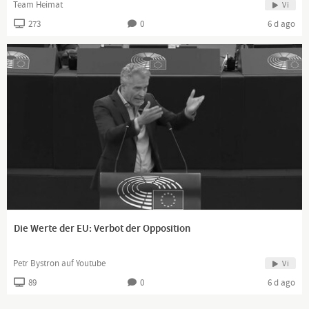
Team Heimat
Vi
273
0
6 d ago
Die Werte der EU: Verbot der Opposition
Petr Bystron auf Youtube
Vi
89
0
6 d ago