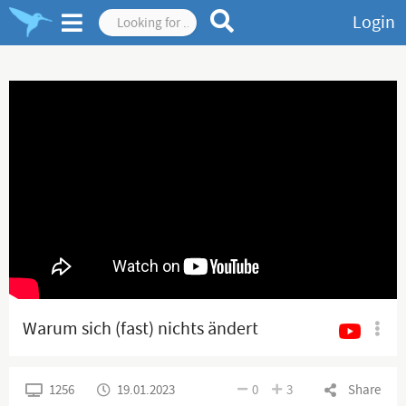
Login
Warum sich (fast) nichts ändert
1256
19.01.2023
0
3
Share