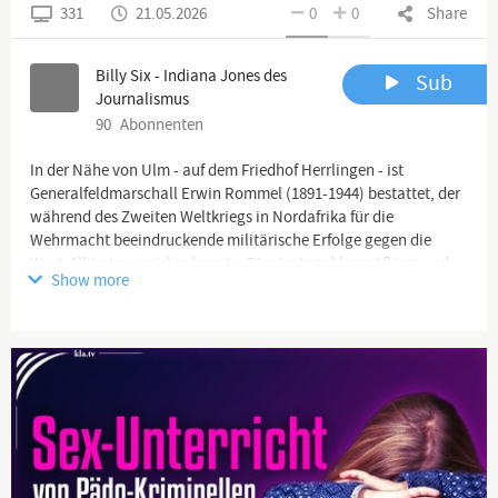
331
21.05.2026
0
0
Share
Billy Six - Indiana Jones des
Sub
Journalismus
90
Abonnenten
In der Nähe von Ulm - auf dem Friedhof Herrlingen - ist
Generalfeldmarschall Erwin Rommel (1891-1944) bestattet, der
während des Zweiten Weltkriegs in Nordafrika für die
Wehrmacht beeindruckende militärische Erfolge gegen die
West-Alliierten erzielen konnte. Dies trotz zahlenmäßiger und
Show more
materieller Unterlegenheit. Sein Grab wird bis heute liebevoll
gepflegt und in Ehren gehalten. Mit Bescheidenheit und
Zurückhaltung. Touristen aus aller Welt schauen dennoch
immer wieder mal vorbei. Auch Souvenir-Diebe - aber bisher
keine Antifa-Vandalen.
Den Besuch hatte ich mir schon seit Jahren vorgenommen -
nach beeindruckenden Erlebnissen in Nordafrika:
Zuvorkommende Libyer hatten mir 2011 die Deutsche
Kriegsgräberstätte in Tobruk gezeigt - eine monumentale, gut