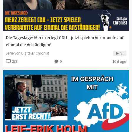
https://dlive.tv/TEAM-HEIMAT
https://www.teamheimat.com
Die Tageslage: Merz zerlegt CDU – jetzt spielen Verbrannte auf
↗️Telegram
einmal die Anständigen!
Kanal:
https://t.me/HeimatgewaltfreiVereint
Gruppe:
https://t.me/TeamHeimatChat
Serie von Digitaler Chronist
Vi
236
0
10 d ago
https://www.facebook.com/CarstenWJahn