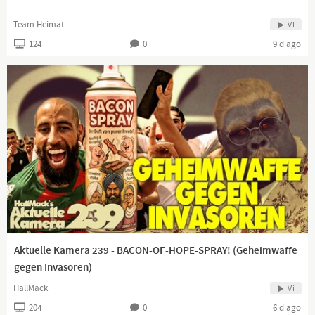
Team Heimat
Vi
124
0
9 d ago
Aktuelle Kamera 239 - BACON-OF-HOPE-SPRAY! (Geheimwaffe
gegen Invasoren)
HallMack
Vi
204
0
6 d ago