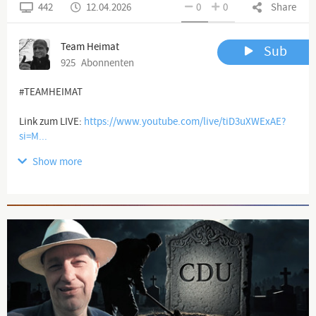
442
12.04.2026
0
0
Share
Team Heimat
Sub
925
Abonnenten
#TEAMHEIMAT
Link zum LIVE:
https://www.youtube.com/live/tiD3uXWExAE?
si=M...
Show more
Channel description
🖥 YouTube Kanäle:
Advertisement
https://www.youtube.com/channel/UCflu...
https://www.youtube.com/channel/UCK_c...
https://www.youtube.com/channel/UCNte...