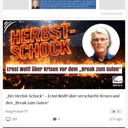
Advertisement
„Der Herbst-Schock“ – Ernst Wolff über verschärfte Krisen und
den „Break zum Guten“
klagemauerTV
Vi
183
0
12 d ago