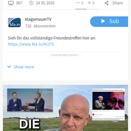
387
24.05.2026
0
0
Share
klagemauerTV
Sub
720
Abonnenten
Sieh Dir das vollständige Freundestreffen hier an:
https://www.kla.tv/41275
Channel description
www.kla.tv
Show more
Die anderen Nachrichten ...
Klagemauer TV entlarvt Verderben bringende Medienlügen und
Lügenmedien!
Die Lüge der Hauptmedien beginnt bei der Vortäuschung ihrer
Vielfalt, obgleich sie sich doch bald weltweit in nur noch einer
Hand befinden. Durch konsequente Unterdrückung von
Gegenstimmen erhalten sie brandgefährliche Lügen aufrecht.