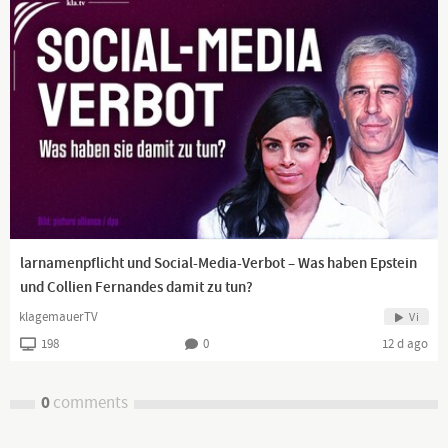
larnamenpflicht und Social-Media-Verbot – Was haben Epstein
und Collien Fernandes damit zu tun?
klagemauerTV
Vi
198
0
12 d ago
0
comments