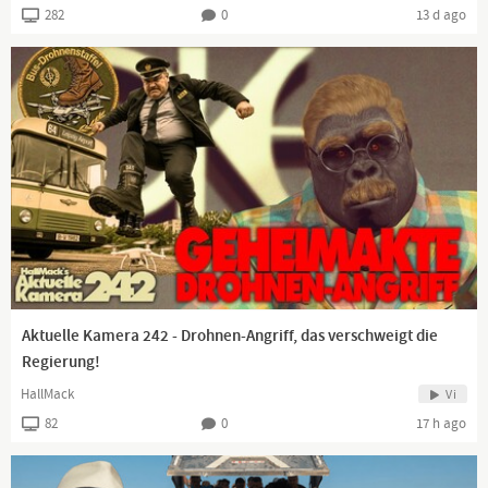
282
0
13 d ago
Aktuelle Kamera 242 - Drohnen-Angriff, das verschweigt die
Regierung!
HallMack
Vi
82
0
17 h ago