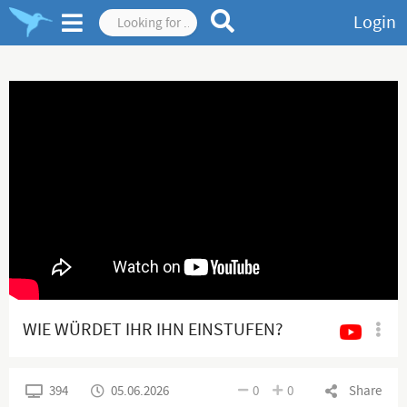
Login
WIE WÜRDET IHR IHN EINSTUFEN?
394
05.06.2026
0
0
Share