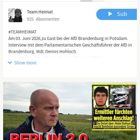
Team Heimat
Sub
925
Abonnenten
#TEAMHEIMAT
Am 03. Juni 2026,zu Gast bei der AfD Brandenburg in Potsdam.
Interview mit dem Parlamentarischen Geschäftsführer der AfD in
Brandenburg, MdL Dennis Hohloch.
Wir sprachen über die Landratswahlen, mögliche
Show more
Ungereimtheiten, die Überfremdung Brandenburgs und welche
Aufgaben auf die AfD, in den nächsten Jahren zu kommen.
Channel description
🖥 YouTube Kanäle:
https://www.youtube.com/channel/UCflu...
https://www.youtube.com/channel/UCK_c...
https://www.youtube.com/channel/UCNte...