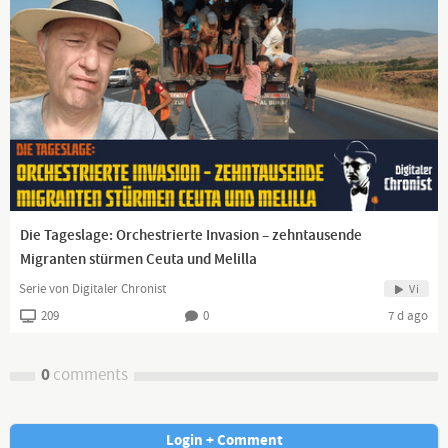
Die Tageslage: Orchestrierte Invasion – zehntausende
Migranten stürmen Ceuta und Melilla
Serie von Digitaler Chronist
Vi
209
0
7 d ago
0
comments
Login + Comment