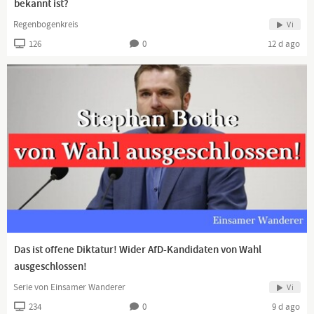
bekannt ist?
Regenbogenkreis
Vi
126
0
12 d ago
Das ist offene Diktatur! Wider AfD-Kandidaten von Wahl
ausgeschlossen!
Serie von Einsamer Wanderer
Vi
234
0
9 d ago