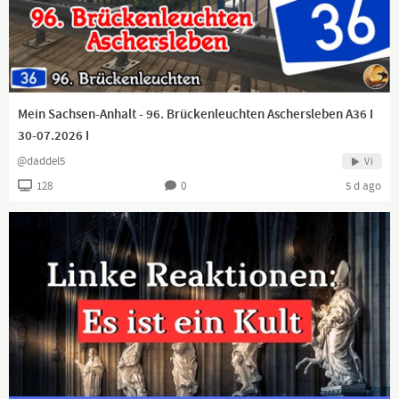
Mein Sachsen-Anhalt - 96. Brückenleuchten Aschersleben A36 I
30-07.2026 I
@daddel5
Vi
128
0
5 d ago