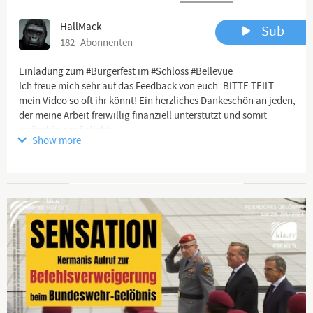
HallMack
Sub
182
Abonnenten
Einladung zum #Bürgerfest im #Schloss #Bellevue
Ich freue mich sehr auf das Feedback von euch. BITTE TEILT
mein Video so oft ihr könnt! Ein herzliches Dankeschön an jeden,
der meine Arbeit freiwillig finanziell unterstützt und somit
weiterhin ermöglicht.
Show more
Auf
https://hallmack.net/index.php/spenden
findet ihr viele
Möglichkeiten mich zu unterstützen (via Paypal, Bank etc.).
Hilf mir:
https://www.paypal.com/donate/?hosted_button_...
Advertisement
ACHTUNG: HallMack Community – Alle Kanäle und Auftritte
Twitter mein Newsletter etc. findest Du hier:
https://hallmack.net/index.php/hallmack-commu...
HallMack Homepage mit Shop:
https://hallmack.net
.........................................................................................................
HallMack ist eine Kunstfigur die Beiträge sind #Satire
Bitte nehmt nicht alles so ernst!
Hier werden aktuelle Themen aus den Bereichen: #Politik,
#Gesellschaft und #Kultur kommentiert.