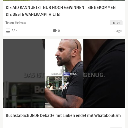
Hier kommentiere ich aktuelle Geschehnisse.
DIE AfD KANN JETZT NUR NOCH GEWINNEN - SIE BEKOMMEN
Natürlich alles mit einem Augenzwinkern.
DIE BESTE WAHLKAMPFHILFE!
Euer Gorilla für alle Lebenslagen
Team Heimat
Vi
327
0
11 d ago
Bildquelle: pixabay.com
https://lbry.tv/@hallmack:9
https://twitter.com/HallMack2
https://www.facebook.com/HallMackTV/
Buchstäblich JEDE Debatte mit Linken endet mit Whataboutism
https://vk.com/hallmack