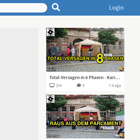
Login
Total-Versagen in 8 Phasen - Karin I Aschersleben, 27.07.2026 I
274
0
7 d ago