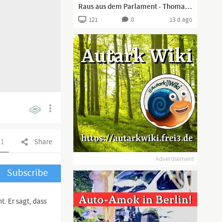
Raus aus dem Parlament - Thomas I Aschersleben, 20.07.2026 I
121
0
13 d ago
1
Share
Advertisement
Subscribe
t. Er sagt, dass