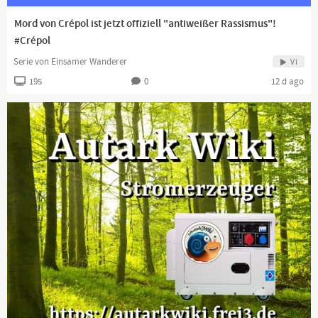
Mord von Crépol ist jetzt offiziell "antiweißer Rassismus"!
#Crépol
Serie von Einsamer Wanderer
Vi
195
0
12 d ago