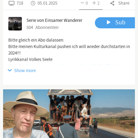
718
05.01.2025
0
2
Share
Serie von Einsamer Wanderer
Sub
504
Abonnenten
Bitte gleich ein Abo dalassen:
Bitte meinen Kulturkanal pushen ich will wieder durchstarten in
2024!!!
Lyrikkanal Volkes Seele
youtube:
https://www.youtube.com/channel/UCqaifRi1ojre...
Show more
Und unser Satire-live-Format bitte auch gleich!
https://www.youtube.com/@BissigundBoese
Danke!!!
-------------------------------------------------------------------------------
--------------------
Zweitkanal Wandernder Wolf:
https://www.youtube.com/channel/UCrKWOBLC4AJX...
-------------------------------------------------------------------------------