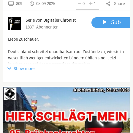
809
05.09.2025
0
1
Share
Serie von Digitaler Chronist
Sub
1837
Abonnenten
Liebe Zuschauer,
Deutschland schreitet unaufhaltsam auf Zustände zu, wie sie in
wesentlich weniger entwickelten Ländern üblich sind. Jetzt
kündigt der Chef des zweitgrößten deutschen
Show more
Übertragungsnetzbetreibers "Amprion" an, dass es im Herbst zu
notwendigen lokalen Stromabschaltungen kommen kann. In
einem hochentwickelten Industrieland wird es dann zum
Notstrombetrieb in Krankenhäusern kommen. Die Industrie, der
Einzelhandel, Dienstleister, kleine und mittlere Betriebe und die
Privathaushalte müssen sehen, wie sie klarkommen.
So geht Energiewende!
Euer Thomas