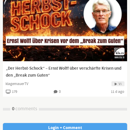
„Der Herbst-Schock“ – Ernst Wolff über verschärfte Krisen und
den „Break zum Guten“
klagemauerTV
Vi
179
0
11 d ago
0
comments
Login + Comment