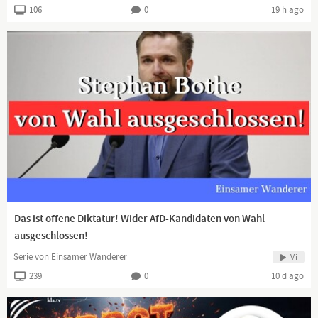
106
0
19 h ago
Horst Hallmackenreuter
Hintergrund: Eigenproduktion
Es handelt sich hierbei um Polit-Satire.
Falls sich irgendjemand beleidigt fühlt, bitte ich um
Entschuldigung! Art. 5 III Satz 1 GG, Kunst- und
Wissenschaftsfreiheit
Das ist offene Diktatur! Wider AfD-Kandidaten von Wahl
ausgeschlossen!
Serie von Einsamer Wanderer
Vi
239
0
10 d ago