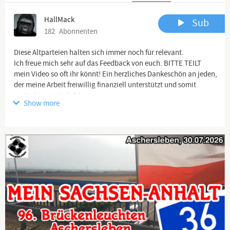
HallMack
Sub
182
Abonnenten
Diese Altparteien halten sich immer noch für relevant.
Ich freue mich sehr auf das Feedback von euch. BITTE TEILT
mein Video so oft ihr könnt! Ein herzliches Dankeschön an jeden,
der meine Arbeit freiwillig finanziell unterstützt und somit
weiterhin ermöglicht.
Show more
Auf
https://hallmack.net/index.php/spenden
findet ihr viele
Möglichkeiten mich zu unterstützen (via Paypal, Bank etc.).
Hilf mir:
https://www.paypal.com/donate/?hosted_button_...
ACHTUNG: HallMack Community – Alle Kanäle und alle
Auftritte, mein Newsletter etc. findest Du hier:
https://hallmack.net/index.php/hallmack-commu...
HallMack Homepage mit Shop:
https://hallmack.net
.........................................................................................................
#HallMack der #Gorilla ist eine Kunstfigur, die Beiträge sind
#Satire
Bitte nehmt nicht alles so ernst!
Hier werden aktuelle Themen aus den Bereichen: #Politik,