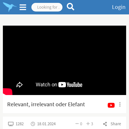
Login
Relevant, irrelevant oder Elefant
1282
18.01.2024
0
3
Share