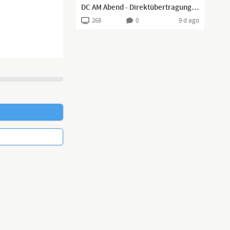
DC AM Abend - Direktübertragung! Gerade viel los im Land!
268
0
9 d ago