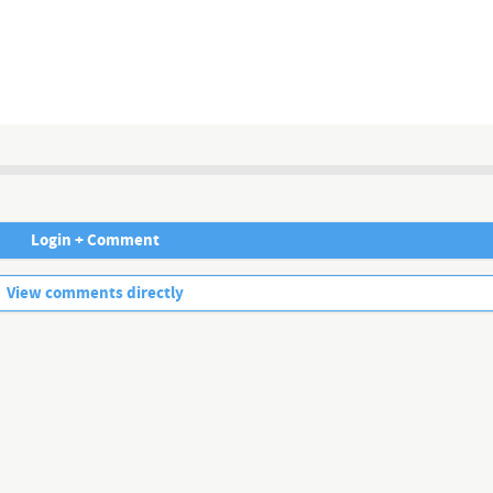
-----------------------
nnel/UCrKWOBLC4AJX...
-----------------------
Login + Comment
No more comments.
View comments directly