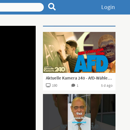
Login
Advertisement
Aktuelle Kamera 240 - AfD-Wähler an Haupt und Realschulen gezüchtet
190
1
5 d ago