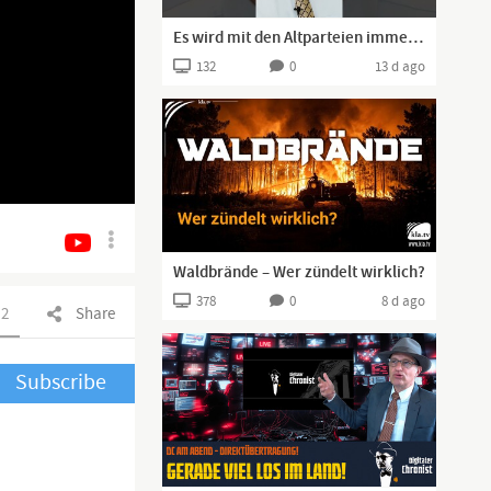
Es wird mit den Altparteien immer noch schlimmer!#afd #explore #viral #fürdich #bundestag #haushalt
132
0
13 d ago
Waldbrände – Wer zündelt wirklich?
378
0
8 d ago
2
Share
Subscribe