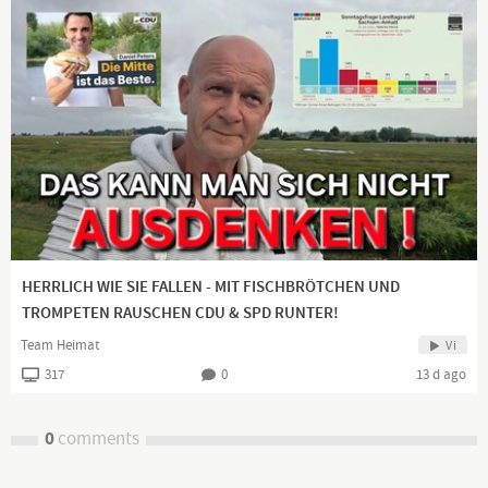
facebook:
https://bit.ly/3dCeTCh
DLive:
https://dlive.tv/DigitalerChronist
Wenn Sie meine Arbeit schätzen und unterstützen möchten.
Davon hat man allerdings keinerlei Vorteile
Paypal:
http://bit.ly/33P05wF
Bitcoin: 32maoSs4M816KbKrLAqGfoYp2LyZG58Jf6
HERRLICH WIE SIE FALLEN - MIT FISCHBRÖTCHEN UND
TROMPETEN RAUSCHEN CDU & SPD RUNTER!
Team Heimat
Vi
317
0
13 d ago
0
comments