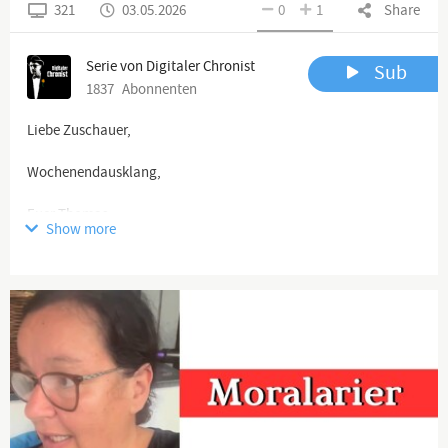
321
03.05.2026
0
1
Share
Serie von Digitaler Chronist
Sub
1837
Abonnenten
Liebe Zuschauer,
Wochenendausklang,
Euer Thomas
Show more
https://www.digitaler-chronist.com
https://www.digitaler-chronist.com
Bitte abonniert unsere Alternativ-Kanäle odysee, Bitchute,
https://odysee.com/@Digitaler.Chronist:8