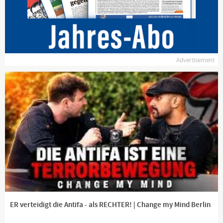
https://buy.stripe.com/cN229tfIdb749KU288
Bitcoin: 3Mq26ouX6QZAQcyyb79hjPjFcrgENBVBec
Advertisement
#DigitalerChronist, #DC
#CO2istLeben, #WachAuf, #ausGEZahlt
Hintergrund: Eigenproduktion
Es handelt sich hierbei um Polit-Satire.
Falls sich irgendjemand beleidigt fühlt, bitte ich um
Entschuldigung!
Channel description
Lieber Zuschauer, danke, dass Sie meinen Kanal auf frei3
besuchen. Unten finden Sie alle Kontaktadressen sowie die
Möglichkeit, meine Arbeit zu unterstützen. Vielen Dank und viel
Vergnügen auf meinem Kanal!
ER verteidigt die Antifa - als RECHTER! | Change my Mind Berlin
Kanäle auf Youtube: