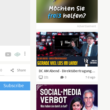
Advertisement
0
Share
DC AM Abend - Direktübertragung! Gerade viel los im Land!
221
0
7 d ago
Subscribe