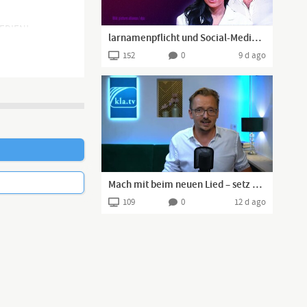
MEDIEN!
larnamenpflicht und Social-Media-Verbot – Was haben Epstein und Collien Fernandes damit zu tun?
152
0
9 d ago
Mach mit beim neuen Lied – setz ein Statement gegen Krieg
109
0
12 d ago
finden. Durch
icht so leicht