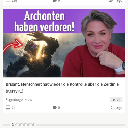
126
0
29 h ago
Brisant: Menschheit hat wieder die Kontrolle über die Zeitlinie
(Kerry K.)
Regenbogenkreis
Vi
74
0
2 d ago
1
comment