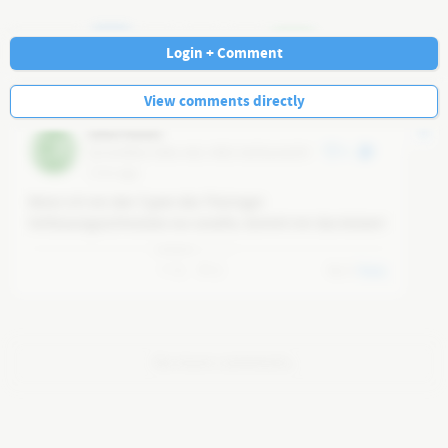
Navi
Login + Comment
View comments directly
[ohne Name]
CB
@
cb2d99e2-b89a-462c-9002-581fba542297
0
2 mo ago
Wenn ich mir den Typen des Thüringer 
Verfassungsschmutzes nur ansehe, kommt mir das kotzen!
0
0
0
Reply
No more comments.