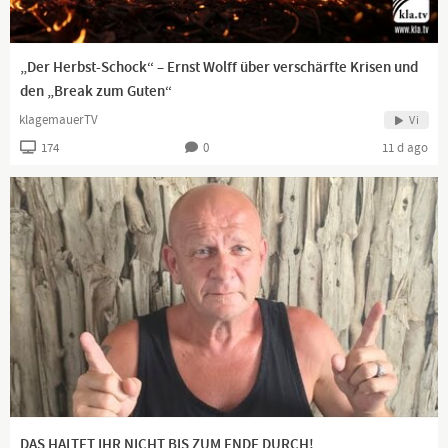
„Der Herbst-Schock“ – Ernst Wolff über verschärfte Krisen und
den „Break zum Guten“
klagemauerTV
Vi
174
0
11 d ago
DAS HALTET IHR NICHT BIS ZUM ENDE DURCH!