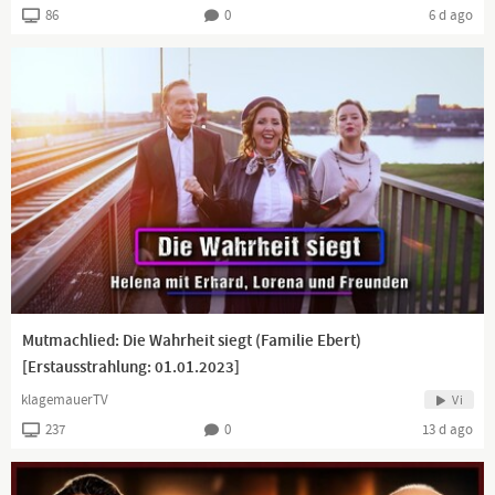
86
0
6 d ago
Mutmachlied: Die Wahrheit siegt (Familie Ebert)
[Erstausstrahlung: 01.01.2023]
klagemauerTV
Vi
237
0
13 d ago