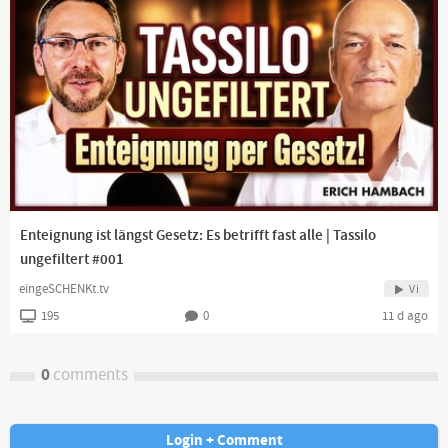
Enteignung ist längst Gesetz: Es betrifft fast alle | Tassilo
ungefiltert #001
eingeSCHENKt.tv
Vi
195
0
11 d ago
0
comments
Login + Comment