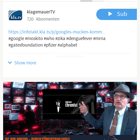
klagemauerTV
Sub
720
Abonnenten
https://infotakt.kla.tv/p/googles-mucken-komm...
#google #moskito #who #zika #denguefever #mrna
#gatesfoundation #pfizer #alphabet
Channel description
Show more
www.kla.tv
Die anderen Nachrichten ...
Klagemauer TV entlarvt Verderben bringende Medienlügen und
Lügenmedien!
Die Lüge der Hauptmedien beginnt bei der Vortäuschung ihrer
Vielfalt, obgleich sie sich doch bald weltweit in nur noch einer
Hand befinden. Durch konsequente Unterdrückung von
Gegenstimmen erhalten sie brandgefährliche Lügen aufrecht.
Doch immer mehr Leute durchschauen den Schwindel und