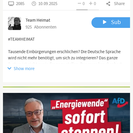
2085
10.09.2025
0
0
Share
Team Heimat
Sub
925
Abonnenten
#TEAMHEIMAT
Tausende Einbürgerungen erschlichen? Die Deutsche Sprache
wird nicht mehr benötigt, um sich zu integrieren? Das ganze
System ist nicht nur in Frage zu stellen. Das muss knochenhart
Show more
beendet werden, ansonsten wird es in 20 - 30 Jahren unser
Deutschland nicht mehr geben. Wir brauchen JETZT die
knochenharte Wende!
Advertisement
Channel description
🖥 YouTube Kanäle:
https://www.youtube.com/channel/UCflu...