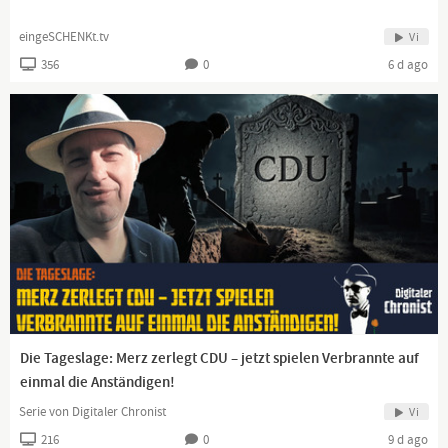
eingeSCHENKt.tv
Vi
356
0
6 d ago
Die Tageslage: Merz zerlegt CDU – jetzt spielen Verbrannte auf
einmal die Anständigen!
Serie von Digitaler Chronist
Vi
216
0
9 d ago