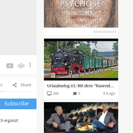
Advertisement
0
Share
Urlaubsvlog 01: Mit dem "Rasenden Roland" unterwegs auf Rügen
204
0
9 d ago
Subscribe
ch ergänzt.