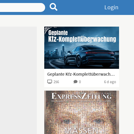
Login
Geplante Kfz-Komplettüberwachung | www.kla.tv/42058
256
0
6 d ago