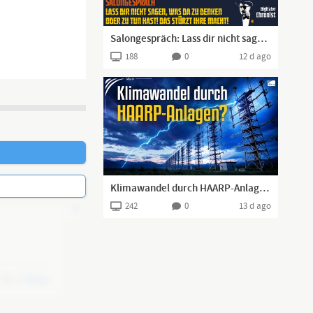
Salongespräch: Lass dir nicht sagen, was da zu denken oder zu tun hast! Das stürzt ihre Macht!
188
0
12 d ago
Klimawandel durch HAARP-Anlagen?
242
0
13 d ago
0
Reply