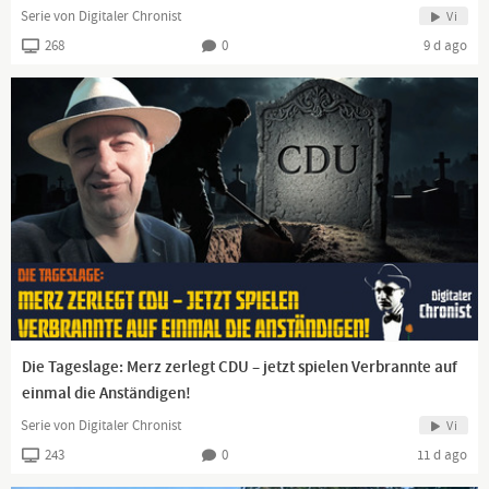
Serie von Digitaler Chronist
Vi
268
0
9 d ago
Die Tageslage: Merz zerlegt CDU – jetzt spielen Verbrannte auf
einmal die Anständigen!
Serie von Digitaler Chronist
Vi
243
0
11 d ago