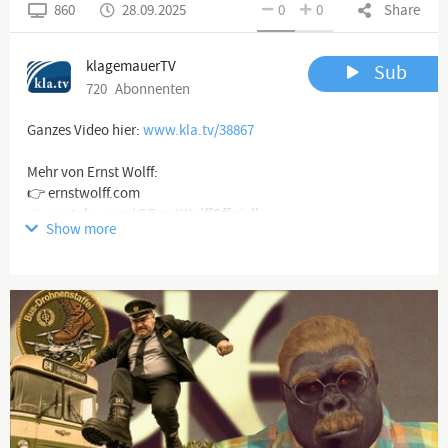
860
28.09.2025
0
0
Share
klagemauerTV
Sub
720
Abonnenten
Ganzes Video hier:
www.kla.tv/38867
Mehr von Ernst Wolff:
👉 ernstwolff.com
👉 youtube.com/@ErnstWolffOffiziell
Show more
Channel description
www.kla.tv
Die anderen Nachrichten ...
Klagemauer TV entlarvt Verderben bringende Medienlügen und
Lügenmedien!
Die Lüge der Hauptmedien beginnt bei der Vortäuschung ihrer
Vielfalt, obgleich sie sich doch bald weltweit in nur noch einer