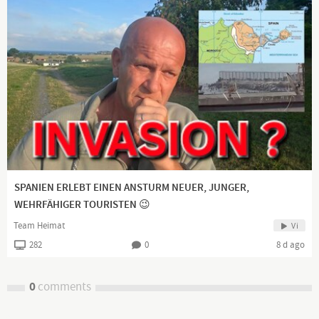
SPANIEN ERLEBT EINEN ANSTURM NEUER, JUNGER,
WEHRFÄHIGER TOURISTEN 😉
Team Heimat
Vi
282
0
8 d ago
0
comments