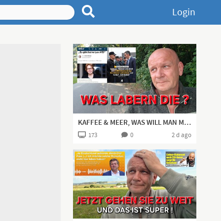
Login
KAFFEE & MEER, WAS WILL MAN MEHR? IRRE POLIT-NEWS 👍🏻
173
0
2 d ago