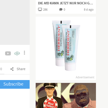
DIE AfD KANN JETZT NUR NOCH GEWINNEN - SIE BEKOMMEN DIE BESTE WAHLKAMPFHILFE!
286
0
8 d ago
0
Share
Advertisement
Subscribe