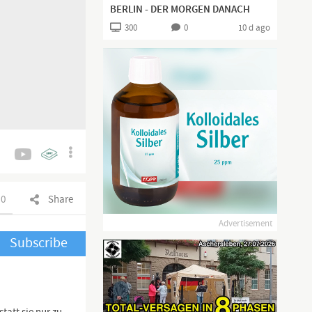
BERLIN - DER MORGEN DANACH
300
0
10 d ago
0
Share
Advertisement
Subscribe