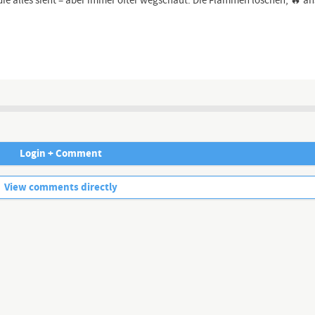
 alles sieht – aber immer öfter wegschaut. Die Flammen löschen, 🔥 ans
 dem
Login + Comment
No more comments.
View comments directly
ory #twist #emotional #drama #movie #acting #storytime #fyp
Channel description