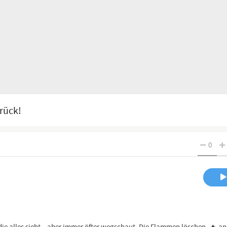
rück!
0