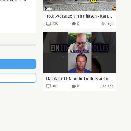
tatt sie nur zu
Total-Versagen in 8 Phasen - Karin I Aschersleben, 27.07.2026 I
238
0
6 d ago
Hat das CERN mehr Einfluss auf unsere Welt, als offiziell bekannt ist?
107
0
10 d ago