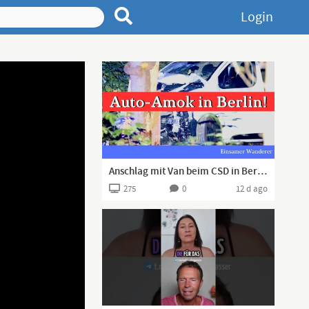
Login
Anschlag mit Van beim CSD in Berlin! Eine Tote, 16 Verletzte
275
0
12 d ago