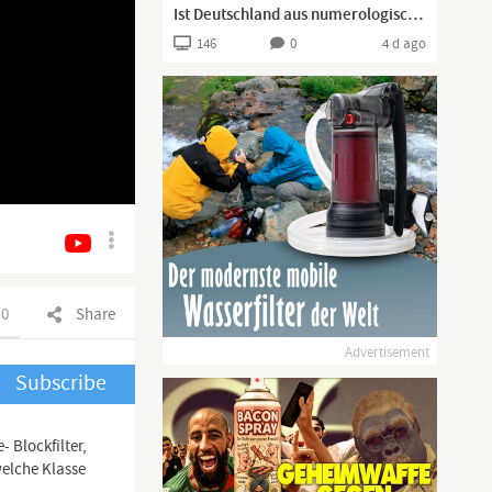
Ist Deutschland aus numerologischer Sicht an einem entscheidenden Wendepunkt?
146
0
4 d ago
0
Share
Advertisement
Subscribe
 Blockfilter,
welche Klasse