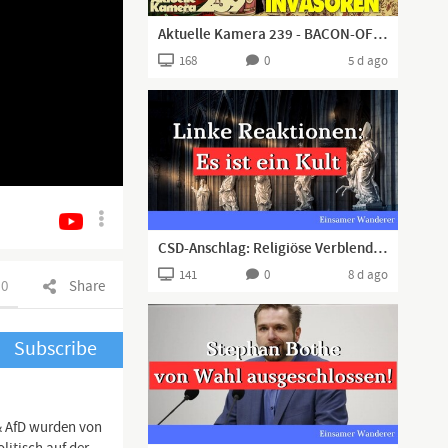
Aktuelle Kamera 239 - BACON-OF-HOPE-SPRAY! (Geheimwaffe gegen Invasoren)
168
0
5 d ago
CSD-Anschlag: Religiöse Verblendung bis in den Untergang
141
0
8 d ago
0
Share
Subscribe
& AfD wurden von