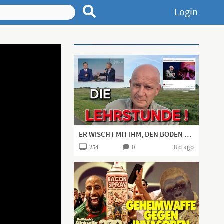
Login
Advertisement
ER WISCHT MIT IHM, DEN BODEN AUF!👍🏻
254
0
8 d ago