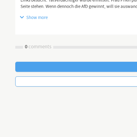
Links besucht. Tatverdächtiger wurde ermittelt. Frau Prien p
Seite stehen. Wenn dennoch die AfD gewinnt, will sie auswa
Show more
🖥 YouTube Kanäle:
https://www.youtube.com/channel/UCflu...
0
comments
https://www.youtube.com/channel/UCK_c...
https://www.youtube.com/channel/UCNte...
https://dlive.tv/TEAM-HEIMAT
https://www.teamheimat.com
↗️Telegram
Kanal:
https://t.me/HeimatgewaltfreiVereint