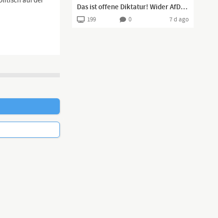
litisch auf der
Das ist offene Diktatur! Wider AfD-Kandidaten von Wahl ausgeschlossen!
199
0
7 d ago