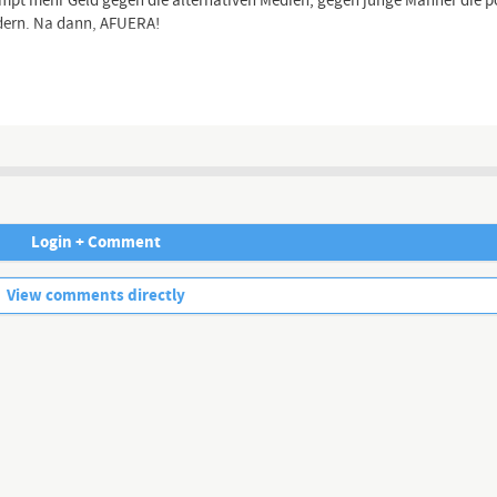
umpt mehr Geld gegen die alternativen Medien, gegen junge Männer die po
ndern. Na dann, AFUERA!
Channel description
Login + Comment
No more comments.
View comments directly