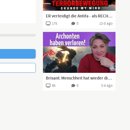
ER verteidigt die Antifa - als RECHTER! | Change my Mind Berlin
175
0
13 d ago
Brisant: Menschheit hat wieder die Kontrolle über die Zeitlinie (Kerry K.)
85
0
3 d ago