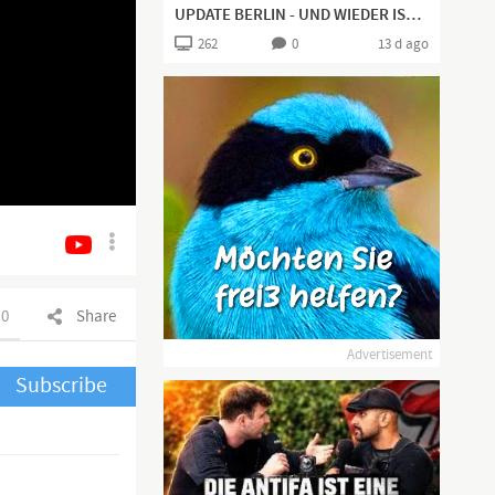
UPDATE BERLIN - UND WIEDER IST ES "STAATSVERSAGEN"!
262
0
13 d ago
0
Share
Advertisement
Subscribe