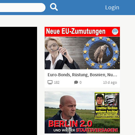
Login
Euro-Bonds, Rüstung, Bosnien, Nuklearplanung, Chatkontrolle, EU-Sanktionen – Boehringer KT (268)
182
0
13 d ago