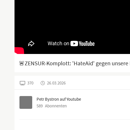
🚨ZENSUR-Komplott: 'HateAid' gegen unser
370
26.03.2026
Petr Bystron auf Youtube
589
Abonnenten