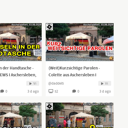
in der Handtasche -
(Weit)Kurzsichtige Parolen -
EWS I Aschersleben,
Colette aus Aschersleben I
03.08.2026 I
@daddel5
Vi
Vi
0
3 d ago
52
0
3 d ago