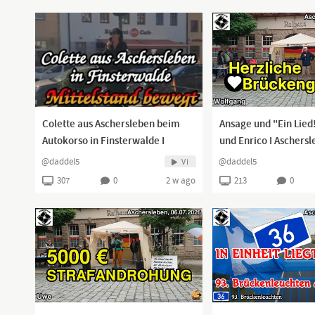
Colette aus Aschersleben beim
Ansage und "Ein Lied
Autokorso in Finsterwalde I
und Enrico I Aschersl
18.07.2026 I
20.07.2026 I
@daddel5
@daddel5
Vi
307
0
2 w ago
213
0