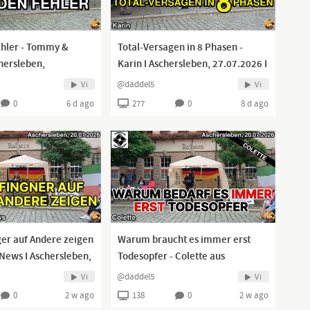
ehler - Tommy &
Total-Versagen in 8 Phasen -
chersleben,
Karin I Aschersleben, 27.07.2026 I
@daddel5
Vi
Vi
0
6 d ago
277
0
8 d ago
er auf Andere zeigen
Warum braucht es immer erst
TNews I Aschersleben,
Todesopfer - Colette aus
Aschersleben I 20.07.2026 I
@daddel5
Vi
Vi
0
2 w ago
138
0
2 w ago