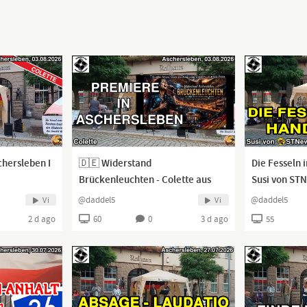
chersleben I
🇩🇪 Widerstand
Die Fesseln 
Brückenleuchten - Colette aus
Susi von STN
Aschersleben I 03.08.2026 I
03.08.2026 I
@daddel5
@daddel5
Vi
Vi
2 d ago
60
0
3 d ago
55