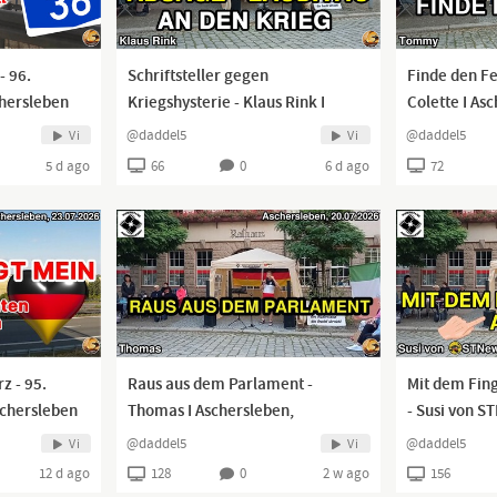
- 96.
Schriftsteller gegen
Finde den F
hersleben
Kriegshysterie - Klaus Rink I
Colette I As
Aschersleben, 27.07.2026 I
27.07.2026 I
@daddel5
@daddel5
Vi
Vi
5 d ago
66
0
6 d ago
72
z - 95.
Raus aus dem Parlament -
Mit dem Fing
chersleben
Thomas I Aschersleben,
- Susi von S
20.07.2026 I
20.07.2026 I
@daddel5
@daddel5
Vi
Vi
12 d ago
128
0
2 w ago
156