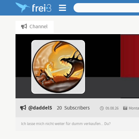
Channel
@daddel5
20
Subscribers
05.08.26
Monta
Ich lasse mich nicht weiter für dumm verkaufen... Du?