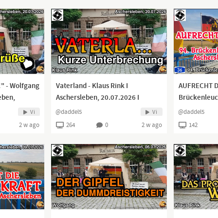
!" - Wolfgang
Vaterland - Klaus Rink I
AUFRECHT D
eben,
Aschersleben, 20.07.2026 I
Brückenleuc
A36 I 16.07.
@daddel5
@daddel5
Vi
Vi
2 w ago
264
0
2 w ago
142