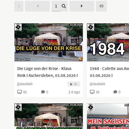
1
49
Die Lüge von der Krise - Klaus
1984 - Colette aus As
Rink I Aschersleben, 03.08.2026 I
03.08.2026 I
@daddel5
@daddel5
Vi
65
0
2 d ago
55
0