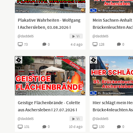
Plakative Wahrheiten - Wolfgang
Mein Sachsen-Anhalt 
I Aschersleben, 03.08.2026 I
Brückenleuchten Asc
A36 I 30-07.2026 I
@daddel5
@daddel5
Vi
73
0
4 d ago
128
0
Geistige Flächenbrände - Colette
Hier schlägt mein Her
aus Aschersleben I 27.07.2026 I
Brücke4nleuchten As
A36 I 23-07.2026 I
@daddel5
@daddel5
Vi
131
0
10 d ago
130
0