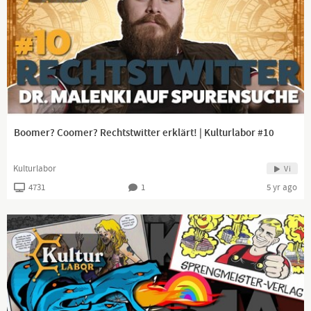
01237 Dresden
Wenn du unser Format unterstützen möchtest, kannst du dafür die
Spendenmöglichkeiten der Bürgerinitiative „Ein Prozent“ nutzen.
Verwendungszweck „Kulturlabor“.
Vielen Dank!
Link:
https://mein.einprozent.de/spenden​
Folgt uns bei:
Twitter:
https://twitter.com/Kulturlabor1​
Instagram:
https://www.instagram.com/kulturlab/​
Boomer? Coomer? Rechtstwitter erklärt! | Kulturlabor #10
Folgt Alex!
auf YouTube:
https://www.youtube.com/channel/UCK72...​
Kulturlabor
Vi
auf Twitter:
http://twitter.com/alex_malenki​
4731
1
5 yr ago