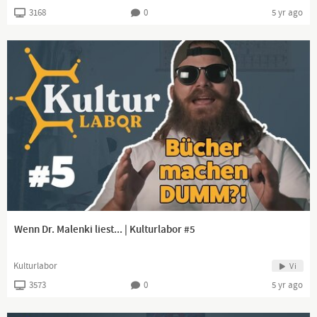
3168
0
5 yr ago
Wenn Dr. Malenki liest... | Kulturlabor #5
Kulturlabor
Vi
3573
0
5 yr ago