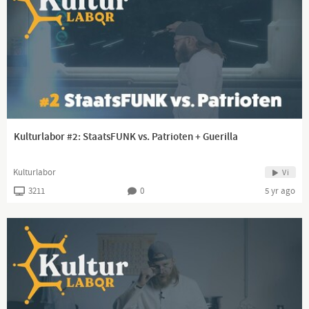
Kulturlabor #2: StaatsFUNK vs. Patrioten + Guerilla
Kulturlabor
Vi
3211
0
5 yr ago