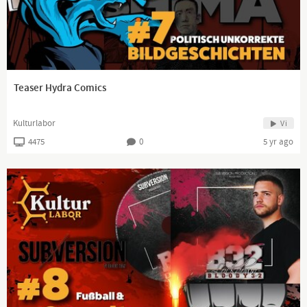
Teaser Hydra Comics
Kulturlabor
Vi
4475
0
5 yr ago