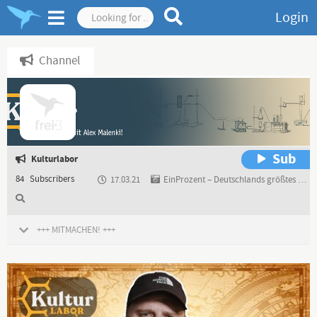
Login
Channel
Sub
Kulturlabor
84
Subscribers
17.03.21
EinProzent – Deutschlands größtes patriotisches Bürgernetzwerk
+++ MITMACHEN! +++
Wir sollen ein geliebtes oder gehasstes Produkt im Labor testen? Dann
schick uns das Zeug zum Testen an:
Ein Prozent e.V.
-Kulturlabor-
Kurt-Beyer-Straße 2