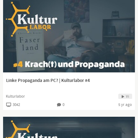
Linke Propaganda am PC? | Kulturlabor #4
Kulturlabor
Vi
3042
0
5 yr ago