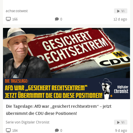
achse:ostwest
Vi
166
0
12 d ago
Die Tageslage: AfD war „gesichert rechtsextrem“ – jetzt
übernimmt die CDU diese Positionen!
Serie von Digitaler Chronist
Vi
184
0
9 d ago