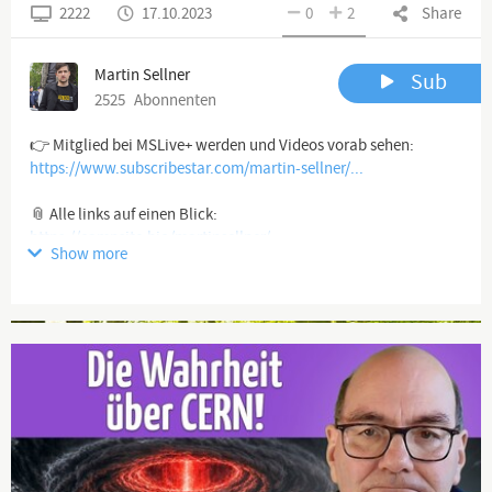
2222
17.10.2023
0
2
Share
Martin Sellner
Sub
2525
Abonnenten
https://www.subscribestar.com/martin-sellner/...
https://campsite.bio/martinsellner/
Show more
https://gettr.com/user/martinsellnerib
Advertisement
https://bit.ly/3g63Bbu
https://martin-sellner.at/mit-monero-unterstu...
🏦 Bank: