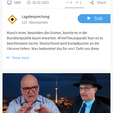
1880
02.02.2023
0
1
Share
Lagebesprechung
Sub
113
Abonnenten
Manch einer, besonders die Grünen, konnte es in der
Bundesrepublik kaum erwarten: #FreeTheLeopards! Nun ist es
beschlossene Sache: Deutschland wird Kampfpanzer an die
Ukraine liefern. Was bedeutetet das für uns? Zieht uns diese
Lieferung weiter in den Krieg im Osten Europas hinein? In der
Show more
neuesten Folge der Lagebesprechung ordnet Jan Nolte, AfD MdB
und ehemaliger Oberbootsmann bei der Marine, die große
verteidigungspolitische Lage in Europa ein, während Thorsten
Weiß, AfD MdL und ehemaliger Offizier der Panzertruppe, in die
Stärken und Schwächen des viel gepriesenen Leoparden
einführt.
Alle unsere Folgen:
https://podcast.einprozent.de/archiv/