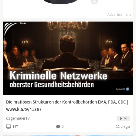
Advertisement
Die mafiösen Strukturen der Kontrollbehörden EMA, FDA, CDC |
www.kla.tv/41367
klagemauerTV
Vi
147
0
11 d ago