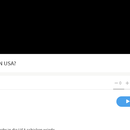
N USA?
0