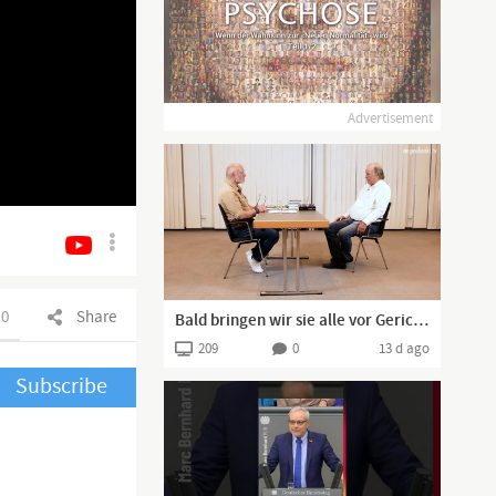
Advertisement
0
Share
Bald bringen wir sie alle vor Gericht! | Dr. Walter Weber
209
0
13 d ago
Subscribe