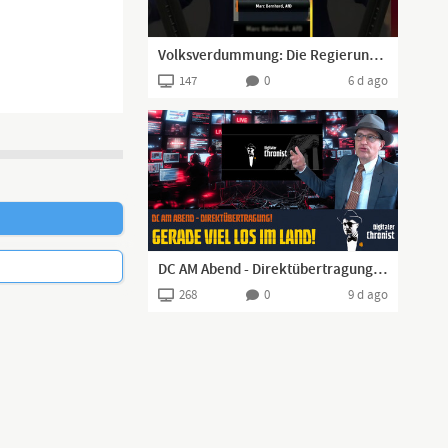
Volksverdummung: Die Regierung will uns veräppeln!
147
0
6 d ago
DC AM Abend - Direktübertragung! Gerade viel los im Land!
268
0
9 d ago