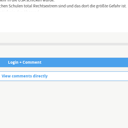
 mehr in die USA schicken würde.
chen Schulen total Rechtsextrem sind und das dort die größte Gefahr ist.
 tiefer in den Abgrund.
Channel description
Login + Comment
No more comments.
View comments directly