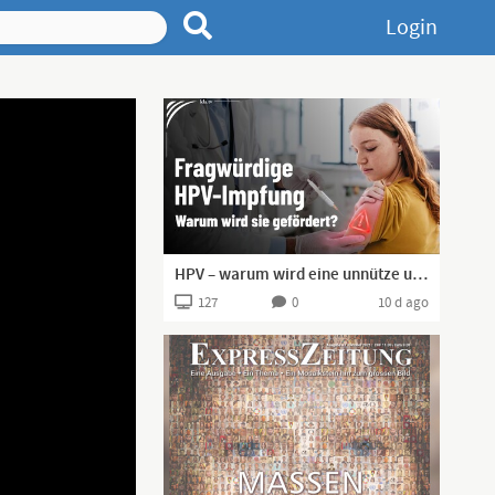
Login
HPV – warum wird eine unnütze und schädigende Impfung gefördert? | www.kla.tv/42005
127
0
10 d ago