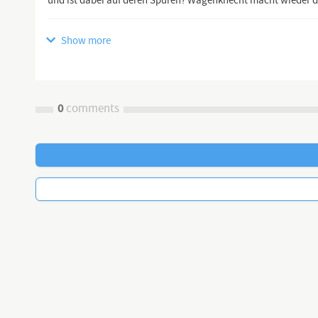
und ist dabei auf deren Spuren? Wagenknecht macht wieder d
Show more
🖥 YouTube Kanäle:
https://www.youtube.com/channel/UCflu...
0
comments
https://www.youtube.com/channel/UCK_c...
https://www.youtube.com/channel/UCNte...
https://dlive.tv/TEAM-HEIMAT
https://www.teamheimat.com
↗️Telegram
Kanal:
https://t.me/HeimatgewaltfreiVereint
Gruppe:
https://t.me/TeamHeimatChat