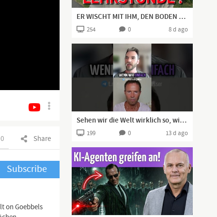
ER WISCHT MIT IHM, DEN BODEN AUF!👍🏻
254
0
8 d ago
Sehen wir die Welt wirklich so, wie sie ist – oder erschafft unser Gehirn unsere Realität?
199
0
13 d ago
0
Share
Subscribe
elt on Goebbels