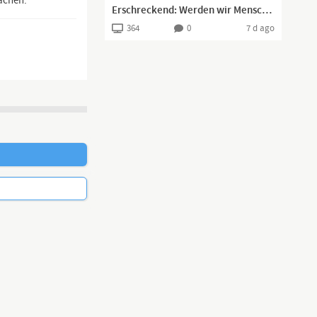
ächen.
Erschreckend: Werden wir Menschen überflüssig? (Dr. Michael Nehls)
364
0
7 d ago