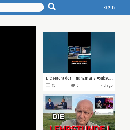
Login
Advertisement
Die Macht der Finanzmafia #substack #shorts
82
0
4 d ago