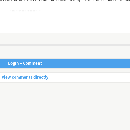
as was sie am besten kann. Die Wähler manipulieren um die AfD zu schw
Channel description
Login + Comment
No more comments.
View comments directly