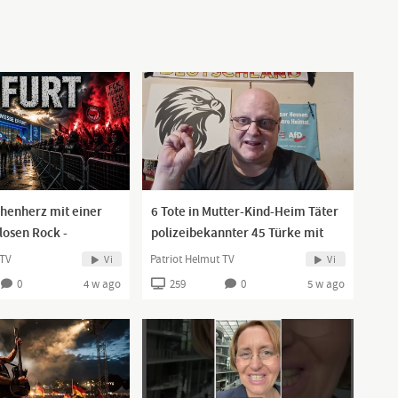
henherz mit einer
6 Tote in Mutter-Kind-Heim Täter
osen Rock -
polizeibekannter 45 Türke mit
gegen die rote
türkische Staatsangehörigkeit
 TV
Patriot Helmut TV
Vi
Vi
epost)
0
4 w ago
259
0
5 w ago