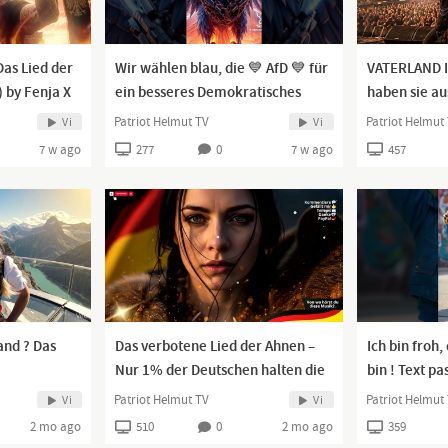
Das Lied der
Wir wählen blau, die 💙 AfD 💙 für
VATERLAND I
) by Fenja X
ein besseres Demokratisches
haben sie au
)
Deutschland
Deutscher M
Patriot Helmut TV
Patriot Helmut
Vi
Vi
(Repost)
7 w ago
277
0
7 w ago
457
and ? Das
Das verbotene Lied der Ahnen –
Ich bin froh,
Nur 1% der Deutschen halten die
bin ! Text p
epost)
Wahrheit bis zum Ende aus
genau 😜
Patriot Helmut TV
Patriot Helmut
Vi
Vi
(Repost)
2 mo ago
510
0
2 mo ago
359