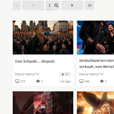
1
14
Deutschland verrate
Eine Schande... (Repost)
verkauft, vom Wirts
zum Staatsversagen 
Patriot Helmut TV
Patriot Helmut TV
Vi
Protestsong
273
0
3 w ago
246
0