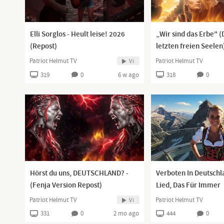
Elli Sorglos - Heult leise! 2026
„Wir sind das Erbe" (
(Repost)
letzten freien Seelen
rocktDeutsch (Repost
Patriot Helmut TV
Patriot Helmut TV
Vi
319
0
6 w ago
318
0
Hörst du uns, DEUTSCHLAND? -
Verboten In Deutschl
(Fenja Version Repost)
Lied, Das Für Immer
Verschwinden Soll.(R
Patriot Helmut TV
Patriot Helmut TV
Vi
331
0
2 mo ago
444
0