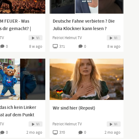
M FEUER - Was
Deutsche Fahne verbieten ? Die
s dir gemacht? |
Julia Klöckner kann lesen ?
etal Song 2026
Wahrscheinlich nicht !
 TV
Patriot Helmut TV
Vi
Vi
0
8 w ago
371
0
8 w ago
 das ich kein Linker
Wir sind hier (Repost)
asst auf dem Punkt
 TV
Patriot Helmut TV
Vi
Vi
0
2 mo ago
370
0
2 mo ago