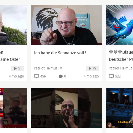
en
💙💙💙Blaue
Ich habe die Schnauze voll !
same Oster
Deutscher Pa
Musik AFD (
Patriot Helmut TV
Patriot Helmut
Vi
Vi
4 mo ago
456
0
4 mo ago
522