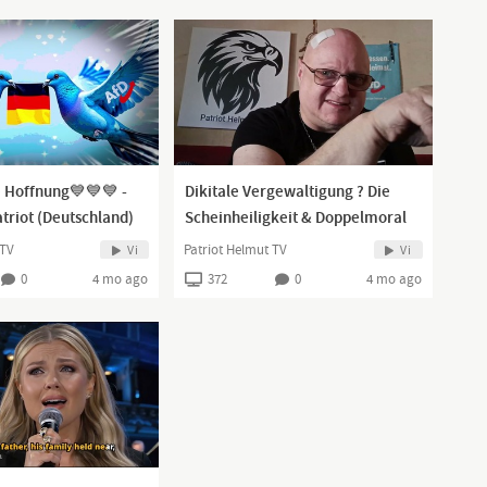
 Hoffnung💙💙💙 -
Dikitale Vergewaltigung ? Die
triot (Deutschland)
Scheinheiligkeit & Doppelmoral
Repost)
geht in die nächste Runde
 TV
Patriot Helmut TV
Vi
Vi
0
4 mo ago
372
0
4 mo ago