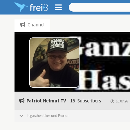
Channel
Patriot Helmut TV
18
Subscribers
16.07.26
Legasthenieker und Patriot
Heimat Liebe, 💙AFD💙, Herzensmenschen und Freidenker
Hasse links Grünen Faschismus und Terrorismus Welt Weit