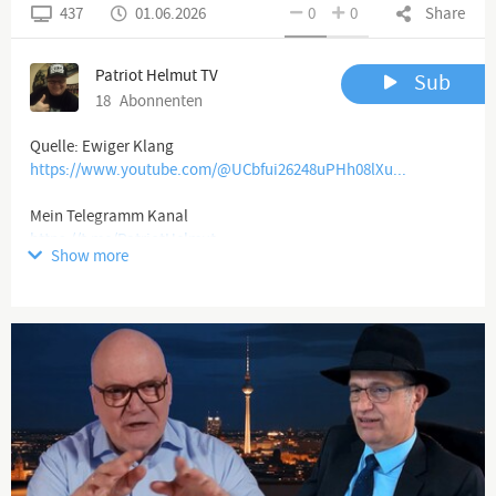
437
01.06.2026
0
0
Share
Patriot Helmut TV
Sub
18
Abonnenten
https://www.youtube.com/@UCbfui26248uPHh08lXu...
https://t.me/PatriotHelmut
Show more
Channel description
Legasthenieker und Patriot
Heimat Liebe, 💙AFD💙, Herzensmenschen und Freidenker
Hasse links Grünen Faschismus und Terrorismus Welt Weit