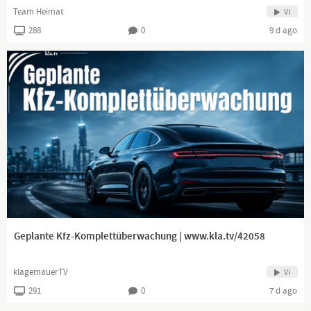
Team Heimat
Vi
288
0
9 d ago
Geplante Kfz-Komplettüberwachung | www.kla.tv/42058
klagemauerTV
Vi
291
0
7 d ago